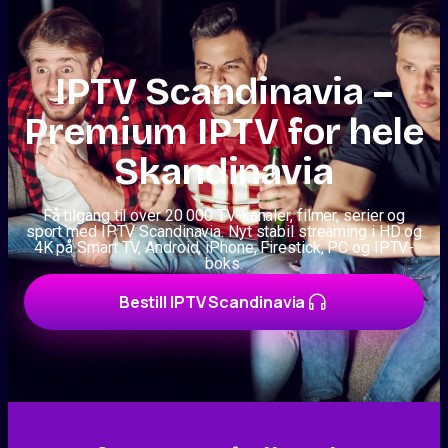
IPTV Scandinavia –
Premium IPTV for hele
Skandinavia
Få tilgang til over 20 000 TV-kanaler, filmer, serier og
sport med IPTV Scandinavia. Nyt stabil streaming i HD og
4K på Smart TV, Android, iPhone, Firestick, PC og IPTV-
boks.
Bestill IPTV Scandinavia