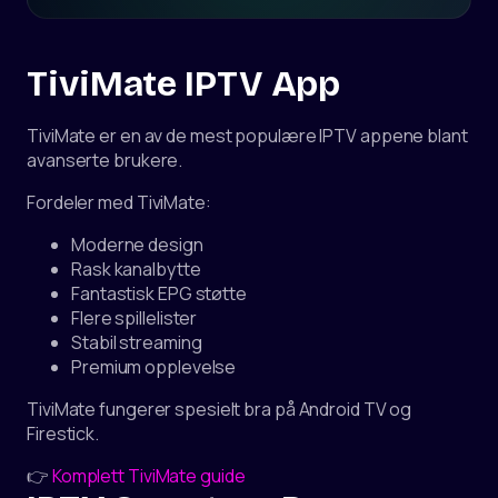
TiviMate IPTV App
TiviMate er en av de mest populære IPTV appene blant
avanserte brukere.
Fordeler med TiviMate:
Moderne design
Rask kanalbytte
Fantastisk EPG støtte
Flere spillelister
Stabil streaming
Premium opplevelse
TiviMate fungerer spesielt bra på Android TV og
Firestick.
👉
Komplett TiviMate guide