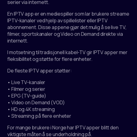
serier via internett.
En IPTV app er en mediespiller som lar brukere streame
IPTV-kanaler ved hjelp av spillelister eller IPTV
abonnement. Disse appene gjør det mulig å se live TV,
filmer, sportskanaler og Video on Demand direkte via
internett.
I motsetning til tradisjonell kabel-TV gir IPTV apper mer
fleksibilitet og støtte for flere enheter.
De fleste IPTV apper støtter:
• Live TV-kanaler
• Filmer og serier
• EPG (TV-guide)
• Video on Demand (VOD)
• HD og 4K streaming
• Streaming på flere enheter
For mange brukere i Norge har IPTV apper blitt den
viktigste måten å se underholdning på.