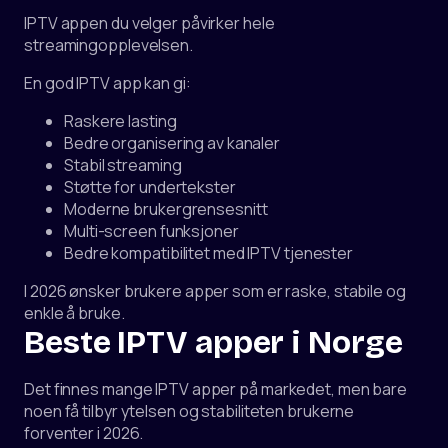
IPTV appen du velger påvirker hele
streamingopplevelsen.
En god IPTV app kan gi:
Raskere lasting
Bedre organisering av kanaler
Stabil streaming
Støtte for undertekster
Moderne brukergrensesnitt
Multi-screen funksjoner
Bedre kompatibilitet med IPTV tjenester
I 2026 ønsker brukere apper som er raske, stabile og
enkle å bruke.
Beste IPTV apper i Norge
Det finnes mange IPTV apper på markedet, men bare
noen få tilbyr ytelsen og stabiliteten brukerne
forventer i 2026.