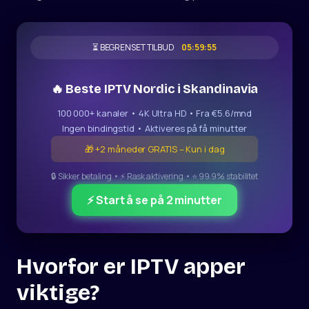
⏳ BEGRENSET TILBUD
05:59:54
🔥 Beste IPTV Nordic i Skandinavia
100 000+ kanaler • 4K Ultra HD • Fra €5.6/mnd
Ingen bindingstid • Aktiveres på få minutter
🎁 +2 måneder GRATIS – Kun i dag
🔒 Sikker betaling • ⚡ Rask aktivering • ⭐ 99.9% stabilitet
⚡ Start å se på 2 minutter
Hvorfor er IPTV apper
viktige?