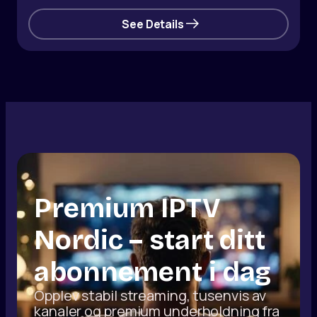
See Details
Premium IPTV
Nordic – start ditt
abonnement i dag
Opplev stabil streaming, tusenvis av
kanaler og premium underholdning fra