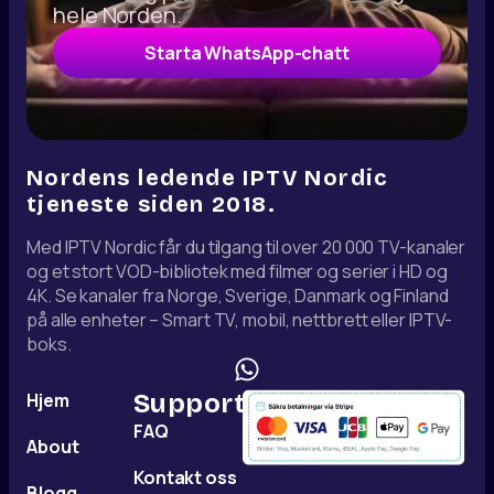
hele Norden.
Starta WhatsApp-chatt
Nordens ledende IPTV Nordic
tjeneste siden 2018.
Med IPTV Nordic får du tilgang til over 20 000 TV-kanaler
og et stort VOD-bibliotek med filmer og serier i HD og
4K. Se kanaler fra Norge, Sverige, Danmark og Finland
på alle enheter – Smart TV, mobil, nettbrett eller IPTV-
boks.
Hjem
Support
FAQ
About
Kontakt oss
Blogg