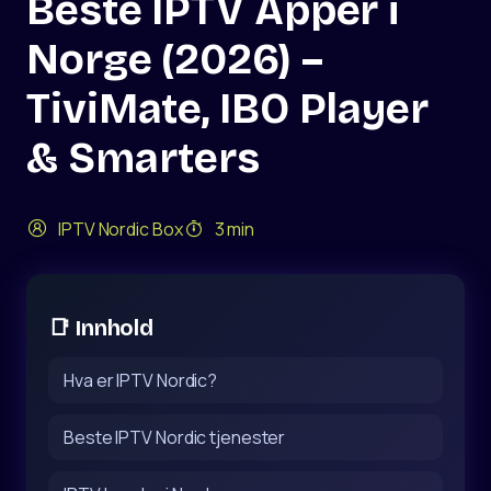
Beste IPTV Apper i
Norge (2026) –
TiviMate, IBO Player
& Smarters
IPTV Nordic Box
3 min
📑 Innhold
Hva er IPTV Nordic?
Beste IPTV Nordic tjenester